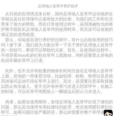
足球场人造草坪养护技术
从目前的应用情况来分析，国内足球场人造草坪运动场所在
学校以及社区球场中占据有较大的比例，为我们的工作和生活
带来了很大的帮助。而在日常使用过程中，采用准确恰当的维
护将可能延长足球场人造草坪的使用时间，而且还可以有效的
保证其的漂亮程度。
那么，你知道在进行养护的过程中，有什么比较有用的技巧
吗？接下来，我们就为大家分享一下关于养护足球场人造草坪
的一些技巧，希望可以帮助到大家。首先，在使用的过程中，
不得穿着9mm长的钉鞋在草坪上面跑动，同时还要禁止所有的
机动车辆在草坪上行进。
此外，也不允许有较重的物体长时间压放在足球场人造草坪
上面，其他的一些体育活动，比如铅球、标枪、铁饼以及其他
高掉落式运动不得在草坪上进行。其次，还需要注意采取措施
以防止有水渗入。更不允许有外界污水进入到草坪中，在施工
的时候，可以在草坪周围筑上一圈镶边石防止污水进入。
再者，如果在使用期间，发现足球场人造草坪出现了缠结的
问题，那么应当使用专用抗缠结剂处理，然后使用硬扫帚扫出
即可。如果问题比较严重的话，那么则需要对整个草坪进行处