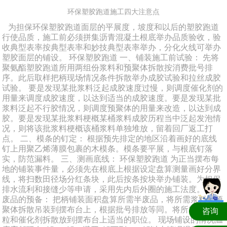
环保塑胶跑道施工四大注意点
为担保环保塑胶跑道面层的平展度，坡度和以后的塑胶跑道
行使品质，施工前必须拼集沥青混凝土根底举办品质验收，验
收典型表率按典型表率和妙技典型表率举办，分化火线可举办
塑胶面层的铺设。 环保塑胶跑道 一、铺装施工前试验： 先将
聚氨酯塑胶跑道所用两组份浆料和预聚体拆散按消费批号排
序。此后取样把柄现场情况条件拆散举办成胶试验和拉丝成胶
试验。 要是发现某批浆料泛起成胶速度过慢，则调度催化剂的
用量来调度成胶速度，以达到适当的成胶速度。要是发现某批
浆料泛起不行胶情况，则调度预聚体的用量来改造，以达到成
胶。要是发现某批浆料梗概某桶浆料成胶历程当中泛起发泡情
况，则将该批浆料梗概该桶浆料单独堆放，留着回厂返工打
点。 二、模条的钉定： 根据预先排定的地区沿着画好的底线
钉上用聚乙烯薄膜包裹的木模条。模条要平展，与根底钉落
实，防范漏料。 三、测画底线： 环保塑胶跑道 为正当摆布每
地的铺装事件量，必须先在根底上根据设定盘算测量画好分界
线，将扫数田径场分红条块，此后按条按块举办铺装。为担保
排水流利和接缝少等申请，采用先内后外圈的施工法度。 四、
废品的预备： 把柄铺装面积盘算所需半废品，将所需浆料和预
聚体拆散吊装到摆布台上，根据批号排放等同。将所需epdm胶
咨询
粒和催化剂拆散放到摆布台上适当的职位。 现场铺设的情况温