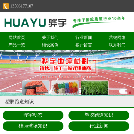
13503177107
网站首页
关于我们
行业新闻
营销网络
产品一览
铺设案例
客户留言
联系我们
塑胶跑道知识
骅宇动态
塑胶跑道知识
硅pu球场知识
行业新闻