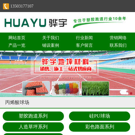
13503177107
网站首页
关于我们
行业新闻
营销网络
产品一览
铺设案例
客户留言
联系我们
丙烯酸球场
塑胶跑道系列
硅PU球场
人造草坪系列
彩色路面系列